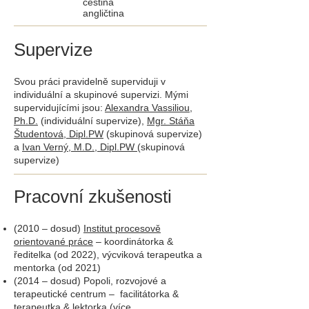
čeština
angličtina
Supervize
Svou práci pravidelně superviduji v
individuální a skupinové supervizi. Mými
supervidujícími jsou:
Alexandra Vassiliou,
Ph.D.
(individuální supervize),
Mgr. Stáňa
Študentová, Dipl.PW
(skupinová supervize)
a
Ivan Verný, M.D., Dipl.PW
(skupinová
supervize)
Pracovní zkušenosti
(2010 – dosud)
Institut procesově
orientované práce
– koordinátorka &
ředitelka (od 2022), výcviková terapeutka a
mentorka (od 2021)
(2014 – dosud) Popoli, rozvojové a
terapeutické centrum – facilitátorka &
terapeutka & lektorka (více