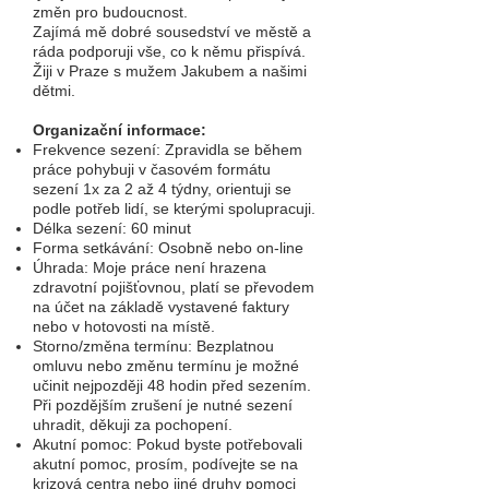
změn pro budoucnost.
Zajímá mě dobré sousedství ve městě a
ráda podpor
uji vše, co k němu přispívá.
Žiji v Praze s mužem
Jakubem
a našimi
dětmi.
Organizační informace:
Frekvence sezení:
Zpravidla se během
práce pohybuji v časovém formátu
sezení 1x za 2 až 4 týdny, orientuji se
podle potřeb lidí, se kterými spolupracuji.
Délka sezení: 60 minut
Forma setkávání: Osobně nebo on-line
​Úhrada: Moje práce není hrazena
zdravotní pojišťovnou, platí se převodem
na účet na základě vystavené faktury
nebo v hotovosti na místě.
Storno/změna termínu: Bezplatnou
omluvu nebo změnu termínu je možné
učinit nejpozději 48 hodin před sezením.
Při pozdějším zrušení je nutné sezení
uhradit, děkuji za pochopení.
Akutní pomoc: Pokud byste potřebovali
akutní pomoc, prosím, podívejte se na
krizová centra nebo jiné druhy pomoci