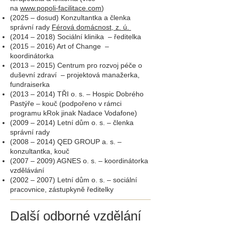
na
www.popoli-facilitace.com
)
(2025 – dosud) Konzultantka a členka
správní rady
Férová domácnost, z. ú.
(2014 – 2018) Sociální klinika – ředitelka
(2015 – 2016) Art of Change –
koordinátorka
(2013 – 2015) Centrum pro rozvoj péče o
duševní zdraví – projektová manažerka,
fundraiserka
(2013 – 2014) TŘI o. s. – Hospic Dobrého
Pastýře – kouč (podpořeno v rámci
programu kRok jinak Nadace Vodafone)
(2009 – 2014) Letní dům o. s. – členka
správní rady
(2008 – 2014) QED GROUP a. s. –
konzultantka, kouč
(2007 – 2009) AGNES o. s. – koordinátorka
vzdělávání
(2002 – 2007) Letní dům o. s. – sociální
pracovnice, zástupkyně ředitelky
Další odborné vzdělání