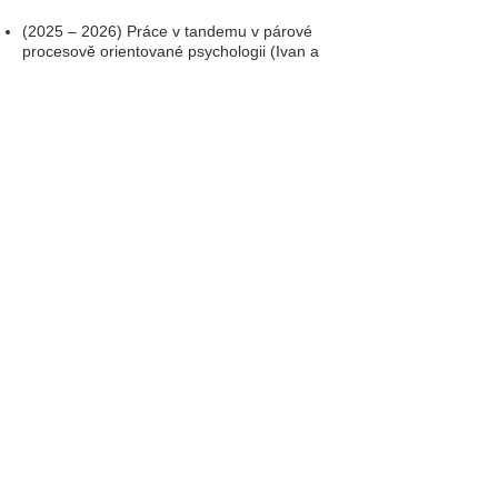
(2025 – 2026) Práce v tandemu v párové
procesově orientované psychologii (Ivan a
Marianne Verný, 36 hod.)
(2012 – 2021) Diplomový výcvik v
procesově orientované psychologii,
dokončen Dipl. P.W. (Diplomate of Process
Work)
(2016 – 2021) Diplomový výcvik v
procesově orientované psychologii: Fáze II.
(2014 - 2015)
Diplomový výcvik v procesově
orientované psychologii: Fáze I.
(2012 – 2014) Základní výcvik v procesové
orientované psychologii
(2017) Worldwork – Deep Democracy in a
World of Divides: Shifting Consciousness in
Politics, Economy, Ecology and
Relationships, Porto Heli, Greece (48 hodin)
(2014) Výcvik v motivačních rozhovorech
(70 hodin)
(2014) Worldwork – Politics and
Consciousness in the Changing World. New
Solutions: From History to the Future.
Warsaw, Poland (45 hodin)