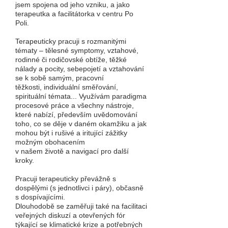
jsem spojena od jeho vzniku, a jako
terapeutka a
facilitátorka
v centru Po
Poli.
Terapeuticky pracuji s rozmanitými
tématy – tělesné symptomy, vztahové,
rodinné či rodičovské obtíže, těžké
nálady a pocity, sebepojetí a vztahování
se k sobě samým, pracovní
těžkosti,
i
ndividuální směřování,
spirituální témata... Využívám paradigma
procesové práce a všechny nástroje,
které nabízí, především uvědomování
toho, co se děje v daném okamžiku a jak
mohou být i rušivé a iritující zážitky
možným obohacením
v našem životě a navigací pro další
kroky.
Pracuji terapeuticky převážně s
dospělými (s jednotlivci i páry), občasně
s dospívajícími.
Dlouhodobě se zaměřuji také na facilitaci
veřejných diskuzí a otevřených fór
týkající se klimatické krize a potřebných