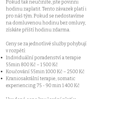
Pokud tak neučiníte, jste povinni
hodinu zaplatit. Tento závazek platí i
pro náš tým. Pokud se nedostavíme
na domluvenou hodinu bez omluvy,
získáte příští hodinu zdarma.
Ceny se za jednotlivé služby pohybují
v rozpětí:
Individuální poradenství a terapie
55min 800 Kč – 1 500 Kč
Koučování 55min 1000 Kč – 2500 Kč
Kraniosakrální terapie, somatic
experiencing 75 - 90 min 1 400 Kč
Uvedená cena koučování platí v
případě, že klient si platí hodinu
soukromě.
V případě těžké životní situace je