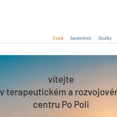
Úvod
Společníci
Služby
vítejte
v terapeutickém a rozvojov
centru Po Poli