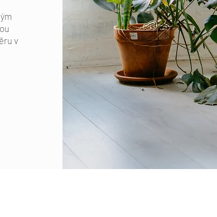
ným
sou
ěru v
,