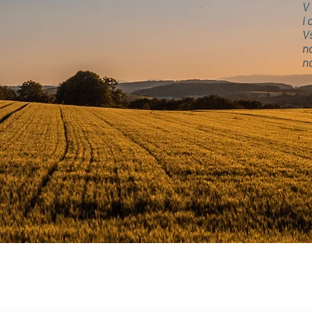
V
i
V
n
na