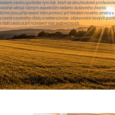
 našem centru potkáte tým lidí, kteří se dlouhodobě profesion
 osobně věnují různým aspektům našeho duševního života.
šichni jsou připraveni Vám pomoci při hledání nového směru v 
a cestě osobního růstu a seberozvoje, objevování nových poh
 Vaši cestu a při rozvíjení Vaší jedinečnosti.