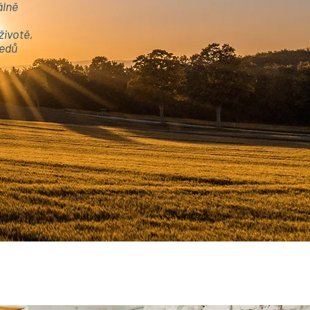
álně
životě,
ledů