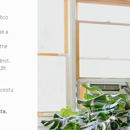
něco
ak a
utné
ěnit,
žít
t
 cestu
ta,